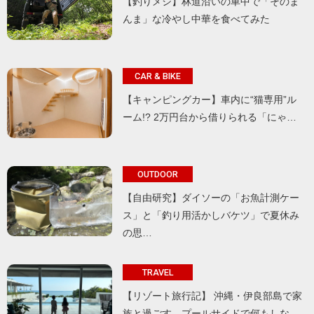
【釣りメシ】林道沿いの車中で「そのま
んま」な冷やし中華を食べてみた
CAR & BIKE
【キャンピングカー】車内に“猫専用”ル
ーム!? 2万円台から借りられる「にゃ…
OUTDOOR
【自由研究】ダイソーの「お魚計測ケー
ス」と「釣り用活かしバケツ」で夏休み
の思…
TRAVEL
【リゾート旅行記】 沖縄・伊良部島で家
族と過ごす、プールサイドで何もしな