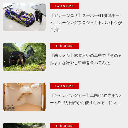
CAR & BIKE
【ガレージ見学】スーパーGT参戦チー
ム、レーシングプロジェクトバンドウが
目指…
OUTDOOR
【釣りメシ】林道沿いの車中で「そのま
んま」な冷やし中華を食べてみた
CAR & BIKE
【キャンピングカー】車内に“猫専用”ル
ーム!? 2万円台から借りられる「にゃ…
OUTDOOR