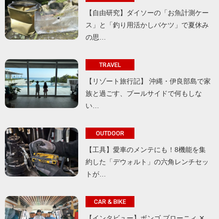
【自由研究】ダイソーの「お魚計測ケー
ス」と「釣り用活かしバケツ」で夏休み
の思…
TRAVEL
【リゾート旅行記】 沖縄・伊良部島で家
族と過ごす、プールサイドで何もしな
い…
OUTDOOR
【工具】愛車のメンテにも！8機能を集
約した「デウォルト」の六角レンチセッ
トが…
CAR & BIKE
【インタビュー】ボンゴ ブローニィ ✕