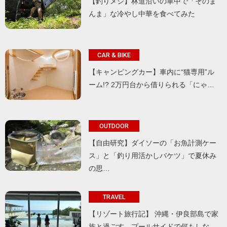
【釣りメシ】林道沿いの車中で「そのま
んま」な冷やし中華を食べてみた
CAR & BIKE
【キャンピングカー】車内に“猫専用”ル
ーム!? 2万円台から借りられる「にゃ…
OUTDOOR
【自由研究】ダイソーの「お魚計測ケー
ス」と「釣り用活かしバケツ」で夏休み
の思…
TRAVEL
【リゾート旅行記】 沖縄・伊良部島で家
族と過ごす、プールサイドで何もしな