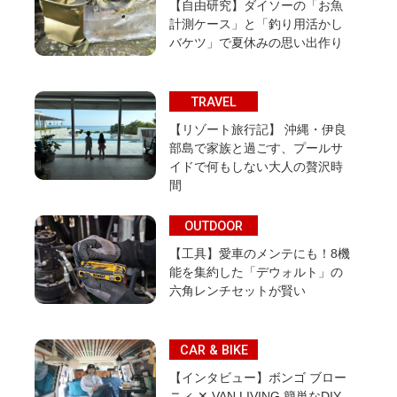
【自由研究】ダイソーの「お魚
計測ケース」と「釣り用活かし
バケツ」で夏休みの思い出作り
TRAVEL
【リゾート旅行記】 沖縄・伊良
部島で家族と過ごす、プールサ
イドで何もしない大人の贅沢時
間
OUTDOOR
【工具】愛車のメンテにも！8機
能を集約した「デウォルト」の
六角レンチセットが賢い
CAR & BIKE
【インタビュー】ボンゴ ブロー
ニィ ✕ VAN LIVING 簡単なDIY