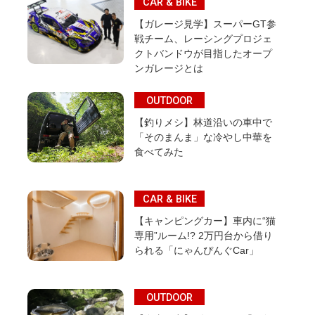
CAR & BIKE
【ガレージ見学】スーパーGT参
戦チーム、レーシングプロジェ
クトバンドウが目指したオープ
ンガレージとは
OUTDOOR
【釣りメシ】林道沿いの車中で
「そのまんま」な冷やし中華を
食べてみた
CAR & BIKE
【キャンピングカー】車内に“猫
専用”ルーム!? 2万円台から借り
られる「にゃんぴんぐCar」
OUTDOOR