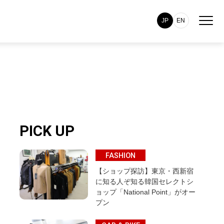
JP
EN
PICK UP
FASHION
【ショップ探訪】東京・西新宿
に知る人ぞ知る韓国セレクトシ
ョップ「National Point」がオー
プン