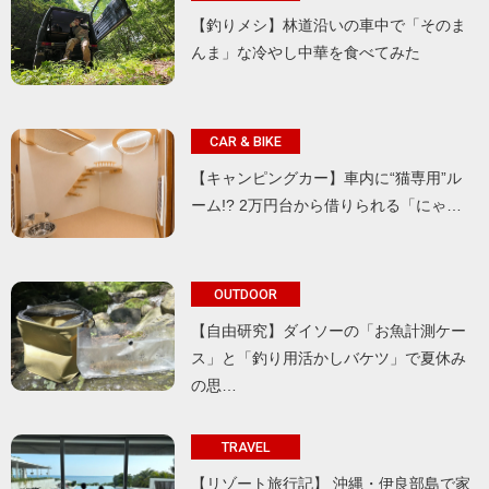
【釣りメシ】林道沿いの車中で「そのま
んま」な冷やし中華を食べてみた
CAR & BIKE
【キャンピングカー】車内に“猫専用”ル
ーム!? 2万円台から借りられる「にゃ…
OUTDOOR
【自由研究】ダイソーの「お魚計測ケー
ス」と「釣り用活かしバケツ」で夏休み
の思…
TRAVEL
【リゾート旅行記】 沖縄・伊良部島で家