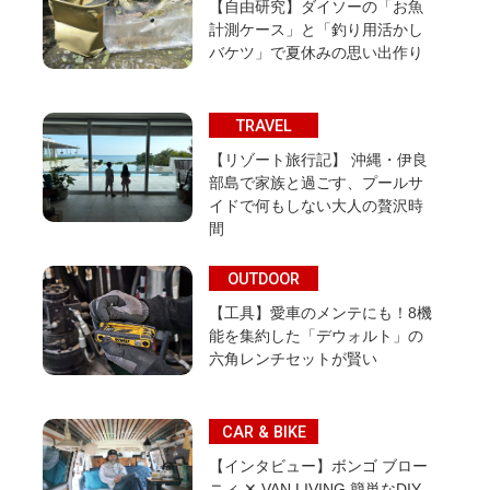
【自由研究】ダイソーの「お魚
計測ケース」と「釣り用活かし
バケツ」で夏休みの思い出作り
TRAVEL
【リゾート旅行記】 沖縄・伊良
部島で家族と過ごす、プールサ
イドで何もしない大人の贅沢時
間
OUTDOOR
【工具】愛車のメンテにも！8機
能を集約した「デウォルト」の
六角レンチセットが賢い
CAR & BIKE
【インタビュー】ボンゴ ブロー
ニィ ✕ VAN LIVING 簡単なDIY