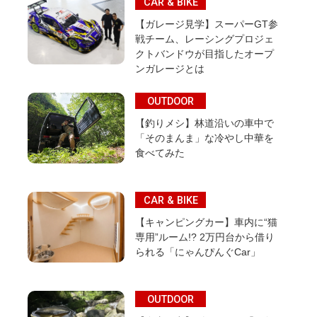
CAR & BIKE
【ガレージ見学】スーパーGT参
戦チーム、レーシングプロジェ
クトバンドウが目指したオープ
ンガレージとは
OUTDOOR
【釣りメシ】林道沿いの車中で
「そのまんま」な冷やし中華を
食べてみた
CAR & BIKE
【キャンピングカー】車内に“猫
専用”ルーム!? 2万円台から借り
られる「にゃんぴんぐCar」
OUTDOOR