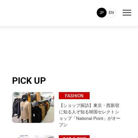
JP
EN
PICK UP
FASHION
【ショップ探訪】東京・西新宿
に知る人ぞ知る韓国セレクトシ
ョップ「National Point」がオー
プン