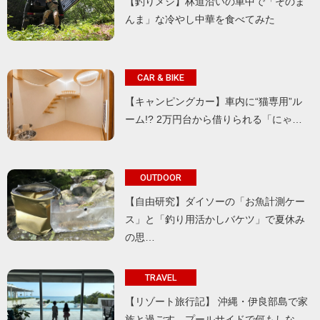
【釣りメシ】林道沿いの車中で「そのま
んま」な冷やし中華を食べてみた
CAR & BIKE
【キャンピングカー】車内に“猫専用”ル
ーム!? 2万円台から借りられる「にゃ…
OUTDOOR
【自由研究】ダイソーの「お魚計測ケー
ス」と「釣り用活かしバケツ」で夏休み
の思…
TRAVEL
【リゾート旅行記】 沖縄・伊良部島で家
族と過ごす、プールサイドで何もしな