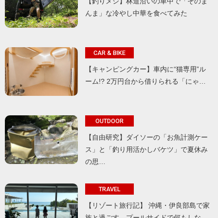
【釣りメシ】林道沿いの車中で「そのま
んま」な冷やし中華を食べてみた
CAR & BIKE
【キャンピングカー】車内に“猫専用”ル
ーム!? 2万円台から借りられる「にゃ…
OUTDOOR
【自由研究】ダイソーの「お魚計測ケー
ス」と「釣り用活かしバケツ」で夏休み
の思…
TRAVEL
【リゾート旅行記】 沖縄・伊良部島で家
族と過ごす、プールサイドで何もしな