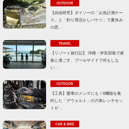
OUTDOOR
【自由研究】ダイソーの「お魚計測ケー
ス」と「釣り用活かしバケツ」で夏休み
の思…
TRAVEL
【リゾート旅行記】 沖縄・伊良部島で家
族と過ごす、プールサイドで何もしな
い…
OUTDOOR
【工具】愛車のメンテにも！8機能を集
約した「デウォルト」の六角レンチセッ
トが…
CAR & BIKE