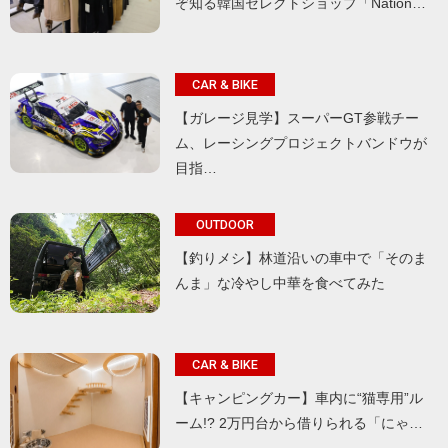
ぞ知る韓国セレクトショップ「Nation…
CAR & BIKE
【ガレージ見学】スーパーGT参戦チー
ム、レーシングプロジェクトバンドウが
目指…
OUTDOOR
【釣りメシ】林道沿いの車中で「そのま
んま」な冷やし中華を食べてみた
CAR & BIKE
【キャンピングカー】車内に“猫専用”ル
ーム!? 2万円台から借りられる「にゃ…