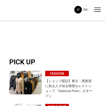
JP
EN
PICK UP
FASHION
【ショップ探訪】東京・西新宿
に知る人ぞ知る韓国セレクトシ
ョップ「National Point」がオー
プン