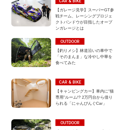
CAR & BIKE
【ガレージ見学】スーパーGT参
戦チーム、レーシングプロジェ
クトバンドウが目指したオープ
ンガレージとは
OUTDOOR
【釣りメシ】林道沿いの車中で
「そのまんま」な冷やし中華を
食べてみた
CAR & BIKE
【キャンピングカー】車内に“猫
専用”ルーム!? 2万円台から借り
られる「にゃんぴんぐCar」
OUTDOOR