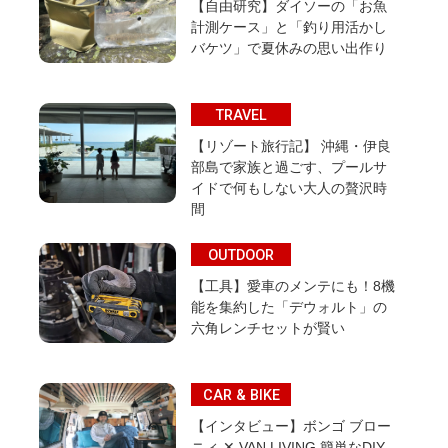
【自由研究】ダイソーの「お魚
計測ケース」と「釣り用活かし
バケツ」で夏休みの思い出作り
TRAVEL
【リゾート旅行記】 沖縄・伊良
部島で家族と過ごす、プールサ
イドで何もしない大人の贅沢時
間
OUTDOOR
【工具】愛車のメンテにも！8機
能を集約した「デウォルト」の
六角レンチセットが賢い
CAR & BIKE
【インタビュー】ボンゴ ブロー
ニィ ✕ VAN LIVING 簡単なDIY