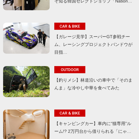
ぞ知る韓国セレクトショップ「Nation…
CAR & BIKE
【ガレージ見学】スーパーGT参戦チー
ム、レーシングプロジェクトバンドウが
目指…
OUTDOOR
【釣りメシ】林道沿いの車中で「そのま
んま」な冷やし中華を食べてみた
CAR & BIKE
【キャンピングカー】車内に“猫専用”ル
ーム!? 2万円台から借りられる「にゃ…