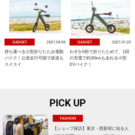
2021.04.05
2021.01.20
GADGET
GADGET
持ち運べる小型折りたたみ電動
わずか5秒で折りたためて、1回
バイク！公道走行可能で坂道も
の充電で約30kmも走れる小型
スイスイ
EVバイク！
PICK UP
FASHION
【ショップ探訪】東京・西新宿に知る人