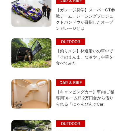
CAR & BIKE
【ガレージ見学】スーパーGT参
戦チーム、レーシングプロジェ
クトバンドウが目指したオープ
ンガレージとは
OUTDOOR
【釣りメシ】林道沿いの車中で
「そのまんま」な冷やし中華を
食べてみた
CAR & BIKE
【キャンピングカー】車内に“猫
専用”ルーム!? 2万円台から借り
られる「にゃんぴんぐCar」
OUTDOOR