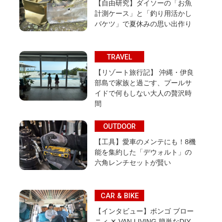
【自由研究】ダイソーの「お魚
計測ケース」と「釣り用活かし
バケツ」で夏休みの思い出作り
TRAVEL
【リゾート旅行記】 沖縄・伊良
部島で家族と過ごす、プールサ
イドで何もしない大人の贅沢時
間
OUTDOOR
【工具】愛車のメンテにも！8機
能を集約した「デウォルト」の
六角レンチセットが賢い
CAR & BIKE
【インタビュー】ボンゴ ブロー
ニィ ✕ VAN LIVING 簡単なDIY