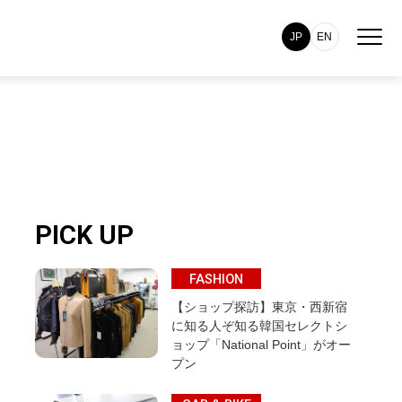
JP
EN
PICK UP
FASHION
【ショップ探訪】東京・西新宿
に知る人ぞ知る韓国セレクトシ
ョップ「National Point」がオー
プン