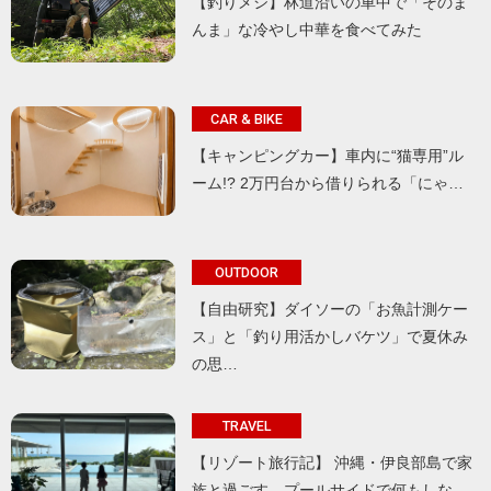
【釣りメシ】林道沿いの車中で「そのま
んま」な冷やし中華を食べてみた
CAR & BIKE
【キャンピングカー】車内に“猫専用”ル
ーム!? 2万円台から借りられる「にゃ…
OUTDOOR
【自由研究】ダイソーの「お魚計測ケー
ス」と「釣り用活かしバケツ」で夏休み
の思…
TRAVEL
【リゾート旅行記】 沖縄・伊良部島で家
族と過ごす、プールサイドで何もしな