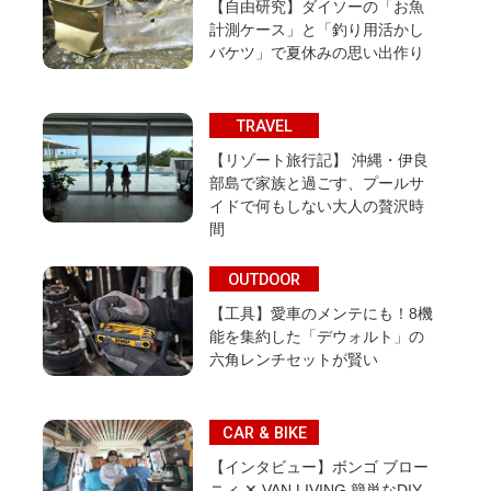
【自由研究】ダイソーの「お魚
計測ケース」と「釣り用活かし
バケツ」で夏休みの思い出作り
TRAVEL
【リゾート旅行記】 沖縄・伊良
部島で家族と過ごす、プールサ
イドで何もしない大人の贅沢時
間
OUTDOOR
【工具】愛車のメンテにも！8機
能を集約した「デウォルト」の
六角レンチセットが賢い
CAR & BIKE
【インタビュー】ボンゴ ブロー
ニィ ✕ VAN LIVING 簡単なDIY