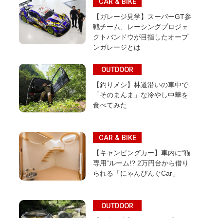
CAR & BIKE
【ガレージ見学】スーパーGT参
戦チーム、レーシングプロジェ
クトバンドウが目指したオープ
ンガレージとは
OUTDOOR
【釣りメシ】林道沿いの車中で
「そのまんま」な冷やし中華を
食べてみた
CAR & BIKE
【キャンピングカー】車内に“猫
専用”ルーム!? 2万円台から借り
られる「にゃんぴんぐCar」
OUTDOOR