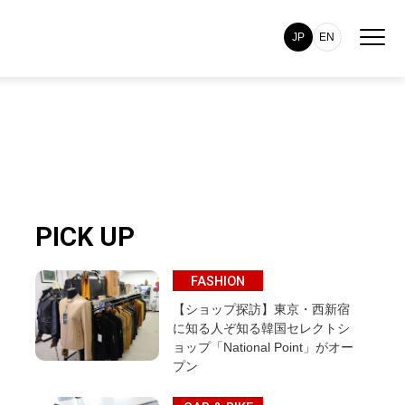
JP
EN
PICK UP
FASHION
【ショップ探訪】東京・西新宿
に知る人ぞ知る韓国セレクトシ
ョップ「National Point」がオー
プン