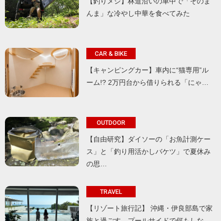
【釣りメシ】林道沿いの車中で「そのま
んま」な冷やし中華を食べてみた
CAR & BIKE
【キャンピングカー】車内に“猫専用”ル
ーム!? 2万円台から借りられる「にゃ…
OUTDOOR
【自由研究】ダイソーの「お魚計測ケー
ス」と「釣り用活かしバケツ」で夏休み
の思…
TRAVEL
【リゾート旅行記】 沖縄・伊良部島で家
族と過ごす、プールサイドで何もしな