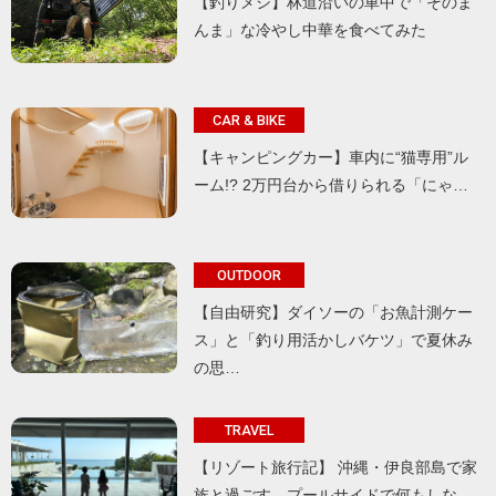
【釣りメシ】林道沿いの車中で「そのま
んま」な冷やし中華を食べてみた
CAR & BIKE
【キャンピングカー】車内に“猫専用”ル
ーム!? 2万円台から借りられる「にゃ…
OUTDOOR
【自由研究】ダイソーの「お魚計測ケー
ス」と「釣り用活かしバケツ」で夏休み
の思…
TRAVEL
【リゾート旅行記】 沖縄・伊良部島で家
族と過ごす、プールサイドで何もしな