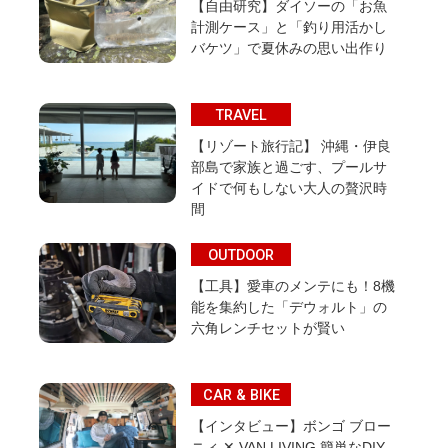
【自由研究】ダイソーの「お魚
計測ケース」と「釣り用活かし
バケツ」で夏休みの思い出作り
TRAVEL
【リゾート旅行記】 沖縄・伊良
部島で家族と過ごす、プールサ
イドで何もしない大人の贅沢時
間
OUTDOOR
【工具】愛車のメンテにも！8機
能を集約した「デウォルト」の
六角レンチセットが賢い
CAR & BIKE
【インタビュー】ボンゴ ブロー
ニィ ✕ VAN LIVING 簡単なDIY