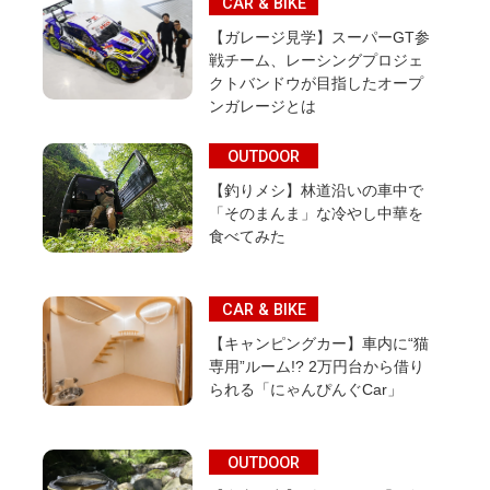
CAR & BIKE
【ガレージ見学】スーパーGT参
戦チーム、レーシングプロジェ
クトバンドウが目指したオープ
ンガレージとは
OUTDOOR
【釣りメシ】林道沿いの車中で
「そのまんま」な冷やし中華を
食べてみた
CAR & BIKE
【キャンピングカー】車内に“猫
専用”ルーム!? 2万円台から借り
られる「にゃんぴんぐCar」
OUTDOOR