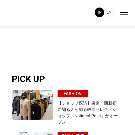
JP
EN
PICK UP
FASHION
【ショップ探訪】東京・西新宿
に知る人ぞ知る韓国セレクトシ
ョップ「National Point」がオー
プン