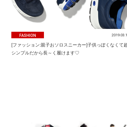
2019.03.
FASHION
[ファッション:親子おソロスニーカー]子供っぽくなくて
シンプルだから長～く履けます♡