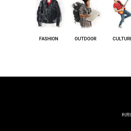
FASHION
OUTDOOR
CULTUR
利用