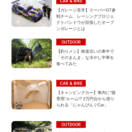
CAR & BIKE
【ガレージ見学】スーパーGT参
戦チーム、レーシングプロジェ
クトバンドウが目指したオープ
ンガレージとは
OUTDOOR
【釣りメシ】林道沿いの車中で
「そのまんま」な冷やし中華を
食べてみた
CAR & BIKE
【キャンピングカー】車内に“猫
専用”ルーム!? 2万円台から借り
られる「にゃんぴんぐCar」
OUTDOOR