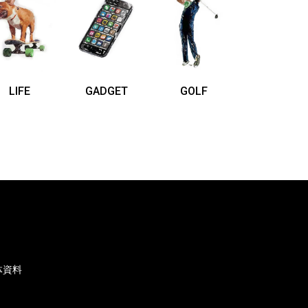
LIFE
GADGET
GOLF
体資料