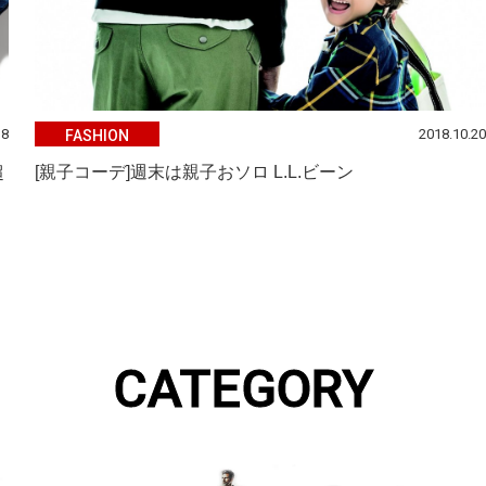
18
2018.10.20
FASHION
超
[親子コーデ]週末は親子おソロ L.L.ビーン
CATEGORY