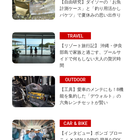
【自由研究】ダイソーの「お魚
計測ケース」と「釣り用活かし
バケツ」で夏休みの思い出作り
TRAVEL
【リゾート旅行記】 沖縄・伊良
部島で家族と過ごす、プールサ
イドで何もしない大人の贅沢時
間
OUTDOOR
【工具】愛車のメンテにも！8機
能を集約した「デウォルト」の
六角レンチセットが賢い
CAR & BIKE
【インタビュー】ボンゴ ブロー
ニィ ✕ VAN LIVING 簡単なDIY