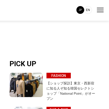
JP
EN
PICK UP
FASHION
【ショップ探訪】東京・西新宿
に知る人ぞ知る韓国セレクトシ
ョップ「National Point」がオー
プン