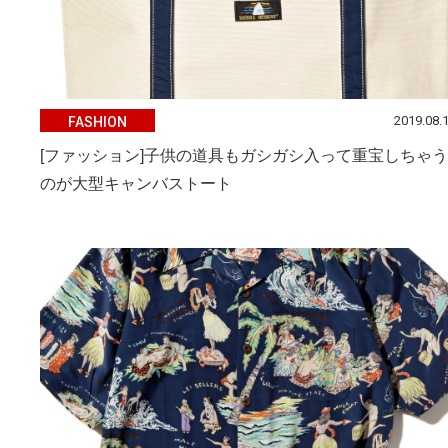
2019.08.
FASHION
[ファッション]子供の道具もガシガシ入って重宝しちゃう
のが大型キャンバストート