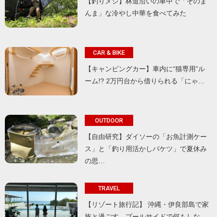
【釣りメシ】林道沿いの車中で「そのま
んま」な冷やし中華を食べてみた
CAR & BIKE
【キャンピングカー】車内に“猫専用”ル
ーム!? 2万円台から借りられる「にゃ…
OUTDOOR
【自由研究】ダイソーの「お魚計測ケー
ス」と「釣り用活かしバケツ」で夏休み
の思…
TRAVEL
【リゾート旅行記】 沖縄・伊良部島で家
族と過ごす、プールサイドで何もしな