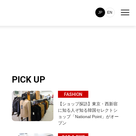
JP
EN
PICK UP
FASHION
【ショップ探訪】東京・西新宿
に知る人ぞ知る韓国セレクトシ
ョップ「National Point」がオー
プン