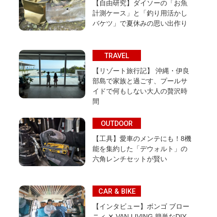
【自由研究】ダイソーの「お魚
計測ケース」と「釣り用活かし
バケツ」で夏休みの思い出作り
TRAVEL
【リゾート旅行記】 沖縄・伊良
部島で家族と過ごす、プールサ
イドで何もしない大人の贅沢時
間
OUTDOOR
【工具】愛車のメンテにも！8機
能を集約した「デウォルト」の
六角レンチセットが賢い
CAR & BIKE
【インタビュー】ボンゴ ブロー
ニィ ✕ VAN LIVING 簡単なDIY