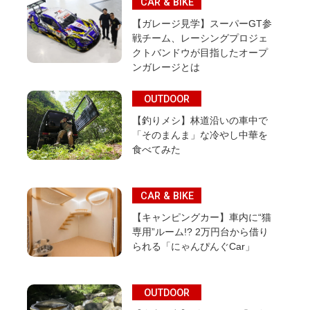
CAR & BIKE
【ガレージ見学】スーパーGT参
戦チーム、レーシングプロジェ
クトバンドウが目指したオープ
ンガレージとは
OUTDOOR
【釣りメシ】林道沿いの車中で
「そのまんま」な冷やし中華を
食べてみた
CAR & BIKE
【キャンピングカー】車内に“猫
専用”ルーム!? 2万円台から借り
られる「にゃんぴんぐCar」
OUTDOOR