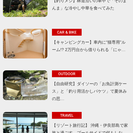
【釣りメシ】林道沿いの車中で「そのま
んま」な冷やし中華を食べてみた
CAR & BIKE
【キャンピングカー】車内に“猫専用”ル
ーム!? 2万円台から借りられる「にゃ…
OUTDOOR
【自由研究】ダイソーの「お魚計測ケー
ス」と「釣り用活かしバケツ」で夏休み
の思…
TRAVEL
【リゾート旅行記】 沖縄・伊良部島で家
族と過ごす、プールサイドで何もしな