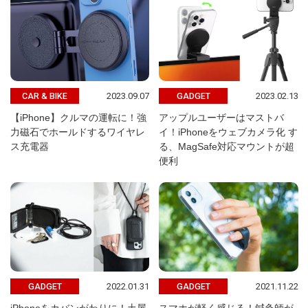
2023.09.07
2023.02.13
CAR & BIKE
GADGET
【iPhone】クルマの運転に！強
アップルユーザーはマストバ
力磁石でホールドするワイヤレ
イ！iPhoneをウェブカメラ化 す
ス充電器
る、MagSafe対応マウントが超
便利
2022.01.31
2021.11.22
GADGET
GADGET