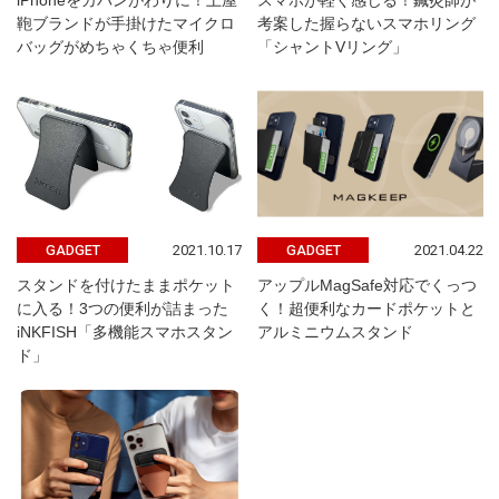
iPhoneをカバンがわりに！土屋
スマホが軽く感じる！鍼灸師が
鞄ブランドが手掛けたマイクロ
考案した握らないスマホリング
バッグがめちゃくちゃ便利
「シャントVリング」
2021.10.17
2021.04.22
GADGET
GADGET
スタンドを付けたままポケット
アップルMagSafe対応でくっつ
に入る！3つの便利が詰まった
く！超便利なカードポケットと
iNKFISH「多機能スマホスタン
アルミニウムスタンド
ド」