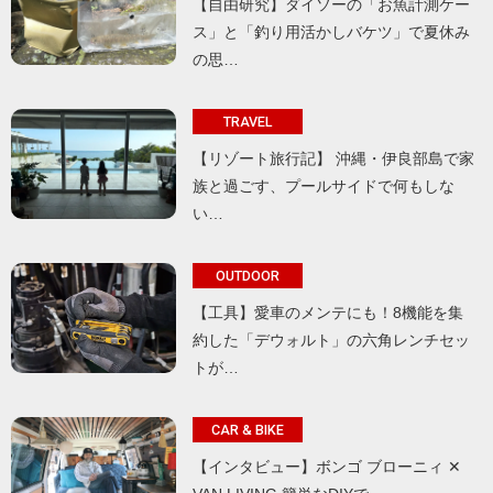
【自由研究】ダイソーの「お魚計測ケー
ス」と「釣り用活かしバケツ」で夏休み
の思…
TRAVEL
【リゾート旅行記】 沖縄・伊良部島で家
族と過ごす、プールサイドで何もしな
い…
OUTDOOR
【工具】愛車のメンテにも！8機能を集
約した「デウォルト」の六角レンチセッ
トが…
CAR & BIKE
【インタビュー】ボンゴ ブローニィ ✕