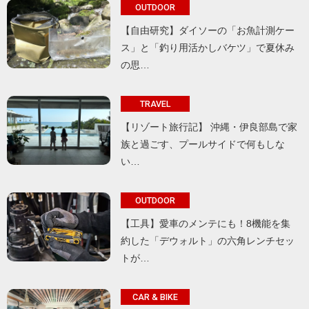
OUTDOOR
【自由研究】ダイソーの「お魚計測ケー
ス」と「釣り用活かしバケツ」で夏休み
の思…
TRAVEL
【リゾート旅行記】 沖縄・伊良部島で家
族と過ごす、プールサイドで何もしな
い…
OUTDOOR
【工具】愛車のメンテにも！8機能を集
約した「デウォルト」の六角レンチセッ
トが…
CAR & BIKE