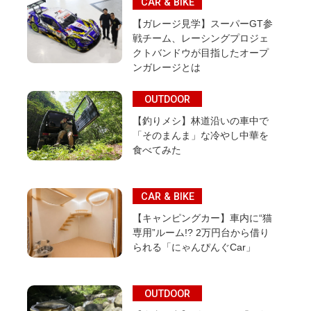
CAR & BIKE
【ガレージ見学】スーパーGT参
戦チーム、レーシングプロジェ
クトバンドウが目指したオープ
ンガレージとは
OUTDOOR
【釣りメシ】林道沿いの車中で
「そのまんま」な冷やし中華を
食べてみた
CAR & BIKE
【キャンピングカー】車内に“猫
専用”ルーム!? 2万円台から借り
られる「にゃんぴんぐCar」
OUTDOOR