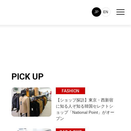
JP
EN
PICK UP
FASHION
【ショップ探訪】東京・西新宿
に知る人ぞ知る韓国セレクトシ
ョップ「National Point」がオー
プン