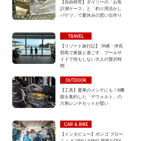
【自由研究】ダイソーの「お魚
計測ケース」と「釣り用活かし
バケツ」で夏休みの思い出作り
TRAVEL
【リゾート旅行記】 沖縄・伊良
部島で家族と過ごす、プールサ
イドで何もしない大人の贅沢時
間
OUTDOOR
【工具】愛車のメンテにも！8機
能を集約した「デウォルト」の
六角レンチセットが賢い
CAR & BIKE
【インタビュー】ボンゴ ブロー
ニィ ✕ VAN LIVING 簡単なDIY