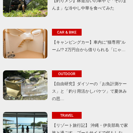
【釣りメシ】林道沿いの車中で「そのま
んま」な冷やし中華を食べてみた
CAR & BIKE
【キャンピングカー】車内に“猫専用”ル
ーム!? 2万円台から借りられる「にゃ…
OUTDOOR
【自由研究】ダイソーの「お魚計測ケー
ス」と「釣り用活かしバケツ」で夏休み
の思…
TRAVEL
【リゾート旅行記】 沖縄・伊良部島で家
族と過ごす、プールサイドで何もしな