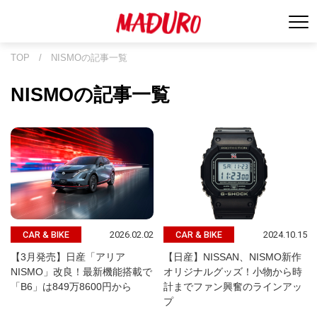
TOP
/
NISMOの記事一覧
NISMOの記事一覧
2026.02.02
2024.10.15
CAR & BIKE
CAR & BIKE
【3月発売】日産「アリア
【日産】NISSAN、NISMO新作
NISMO」改良！最新機能搭載で
オリジナルグッズ！小物から時
「B6」は849万8600円から
計までファン興奮のラインアッ
プ