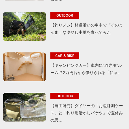
OUTDOOR
【釣りメシ】林道沿いの車中で「そのま
んま」な冷やし中華を食べてみた
CAR & BIKE
【キャンピングカー】車内に“猫専用”ル
ーム!? 2万円台から借りられる「にゃ…
OUTDOOR
【自由研究】ダイソーの「お魚計測ケー
ス」と「釣り用活かしバケツ」で夏休み
の思…