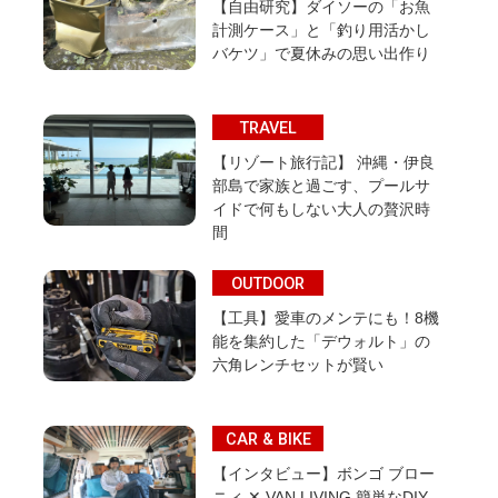
【自由研究】ダイソーの「お魚
計測ケース」と「釣り用活かし
バケツ」で夏休みの思い出作り
TRAVEL
【リゾート旅行記】 沖縄・伊良
部島で家族と過ごす、プールサ
イドで何もしない大人の贅沢時
間
OUTDOOR
【工具】愛車のメンテにも！8機
能を集約した「デウォルト」の
六角レンチセットが賢い
CAR & BIKE
【インタビュー】ボンゴ ブロー
ニィ ✕ VAN LIVING 簡単なDIY