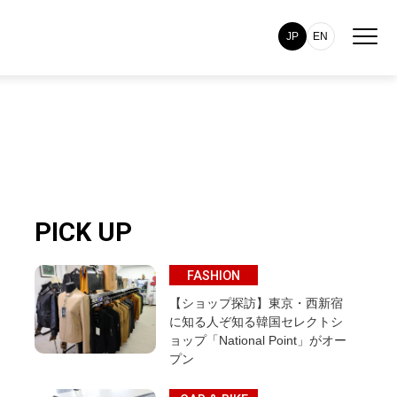
JP
EN
PICK UP
FASHION
【ショップ探訪】東京・西新宿
に知る人ぞ知る韓国セレクトシ
ョップ「National Point」がオー
プン