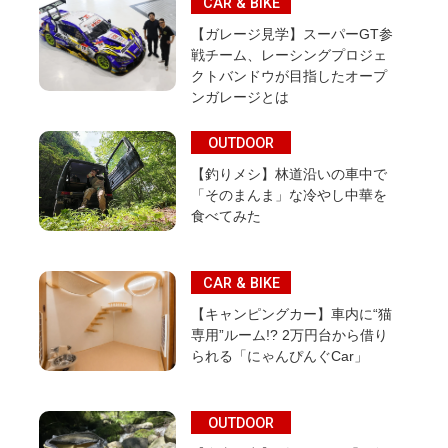
CAR & BIKE
【ガレージ見学】スーパーGT参
戦チーム、レーシングプロジェ
クトバンドウが目指したオープ
ンガレージとは
OUTDOOR
【釣りメシ】林道沿いの車中で
「そのまんま」な冷やし中華を
食べてみた
CAR & BIKE
【キャンピングカー】車内に“猫
専用”ルーム!? 2万円台から借り
られる「にゃんぴんぐCar」
OUTDOOR