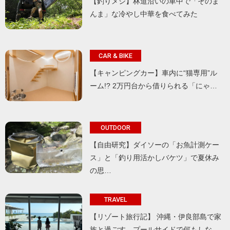
【釣りメシ】林道沿いの車中で「そのま
んま」な冷やし中華を食べてみた
CAR & BIKE
【キャンピングカー】車内に“猫専用”ル
ーム!? 2万円台から借りられる「にゃ…
OUTDOOR
【自由研究】ダイソーの「お魚計測ケー
ス」と「釣り用活かしバケツ」で夏休み
の思…
TRAVEL
【リゾート旅行記】 沖縄・伊良部島で家
族と過ごす、プールサイドで何もしな