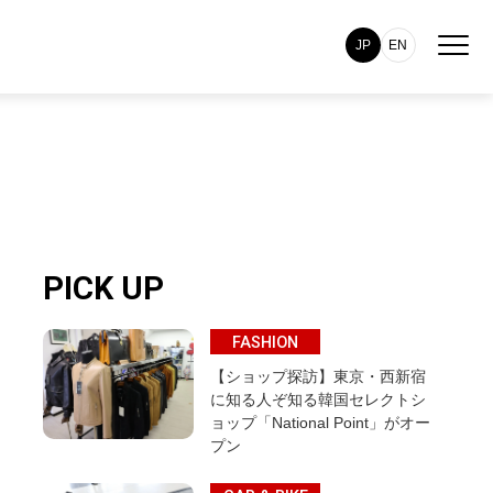
JP
EN
PICK UP
FASHION
【ショップ探訪】東京・西新宿
に知る人ぞ知る韓国セレクトシ
ョップ「National Point」がオー
プン