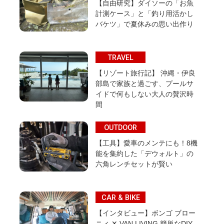
【自由研究】ダイソーの「お魚
計測ケース」と「釣り用活かし
バケツ」で夏休みの思い出作り
TRAVEL
【リゾート旅行記】 沖縄・伊良
部島で家族と過ごす、プールサ
イドで何もしない大人の贅沢時
間
OUTDOOR
【工具】愛車のメンテにも！8機
能を集約した「デウォルト」の
六角レンチセットが賢い
CAR & BIKE
【インタビュー】ボンゴ ブロー
ニィ ✕ VAN LIVING 簡単なDIY