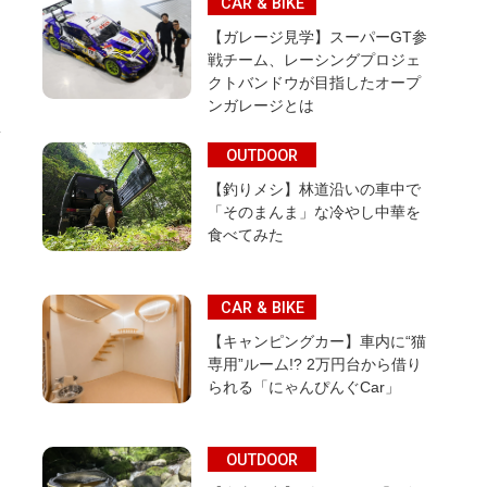
CAR & BIKE
【ガレージ見学】スーパーGT参
戦チーム、レーシングプロジェ
クトバンドウが目指したオープ
ンガレージとは
OUTDOOR
【釣りメシ】林道沿いの車中で
「そのまんま」な冷やし中華を
食べてみた
CAR & BIKE
【キャンピングカー】車内に“猫
専用”ルーム!? 2万円台から借り
られる「にゃんぴんぐCar」
OUTDOOR