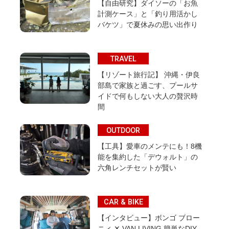
【自由研究】ダイソーの「お魚
計測ケース」と「釣り用活かし
バケツ」で夏休みの思い出作り
TRAVEL
【リゾート旅行記】 沖縄・伊良
部島で家族と過ごす、プールサ
イドで何もしない大人の贅沢時
間
OUTDOOR
【工具】愛車のメンテにも！8機
能を集約した「デウォルト」の
六角レンチセットが賢い
CAR & BIKE
【インタビュー】ボンゴ ブロー
ニィ ✕ VAN LIVING 簡単なDIY