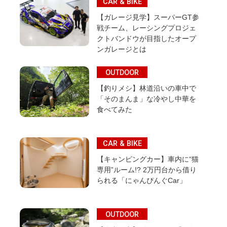
CAR & BIKE
【ガレージ見学】スーパーGT参
戦チーム、レーシングプロジェ
クトバンドウが目指したオープ
ンガレージとは
OUTDOOR
【釣りメシ】林道沿いの車中で
「そのまんま」な冷やし中華を
食べてみた
CAR & BIKE
【キャンピングカー】車内に“猫
専用”ルーム!? 2万円台から借り
られる「にゃんぴんぐCar」
OUTDOOR