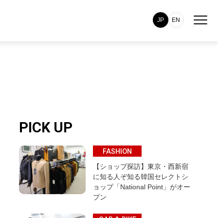
JP
EN
PICK UP
FASHION
【ショップ探訪】東京・西新宿
に知る人ぞ知る韓国セレクトシ
ョップ「National Point」がオー
プン