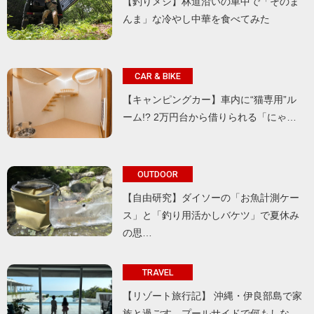
【釣りメシ】林道沿いの車中で「そのま
んま」な冷やし中華を食べてみた
CAR & BIKE
【キャンピングカー】車内に“猫専用”ル
ーム!? 2万円台から借りられる「にゃ…
OUTDOOR
【自由研究】ダイソーの「お魚計測ケー
ス」と「釣り用活かしバケツ」で夏休み
の思…
TRAVEL
【リゾート旅行記】 沖縄・伊良部島で家
族と過ごす、プールサイドで何もしな