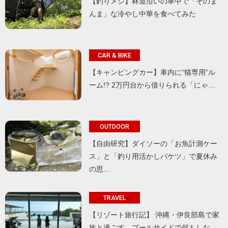
【釣りメシ】林道沿いの車中で「そのま
んま」な冷やし中華を食べてみた
CAR & BIKE
【キャンピングカー】車内に“猫専用”ル
ーム!? 2万円台から借りられる「にゃ…
OUTDOOR
【自由研究】ダイソーの「お魚計測ケー
ス」と「釣り用活かしバケツ」で夏休み
の思…
TRAVEL
【リゾート旅行記】 沖縄・伊良部島で家
族と過ごす、プールサイドで何もしな