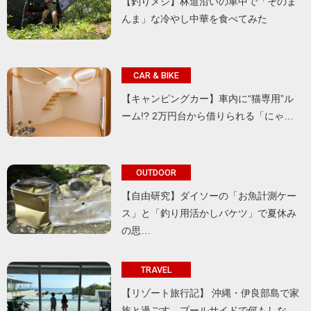
【釣りメシ】林道沿いの車中で「そのま
んま」な冷やし中華を食べてみた
CAR & BIKE
【キャンピングカー】車内に“猫専用”ル
ーム!? 2万円台から借りられる「にゃ…
OUTDOOR
【自由研究】ダイソーの「お魚計測ケー
ス」と「釣り用活かしバケツ」で夏休み
の思…
TRAVEL
【リゾート旅行記】 沖縄・伊良部島で家
族と過ごす、プールサイドで何もしな