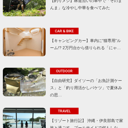
【釣りメシ】林道沿いの車中で「そのま
んま」な冷やし中華を食べてみた
CAR & BIKE
【キャンピングカー】車内に“猫専用”ル
ーム!? 2万円台から借りられる「にゃ…
OUTDOOR
【自由研究】ダイソーの「お魚計測ケー
ス」と「釣り用活かしバケツ」で夏休み
の思…
TRAVEL
【リゾート旅行記】 沖縄・伊良部島で家
族と過ごす、プールサイドで何もしな