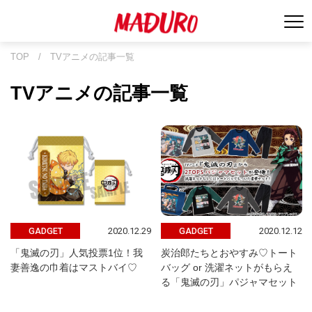
TOP
/
TVアニメの記事一覧
TVアニメの記事一覧
2020.12.29
2020.12.12
GADGET
GADGET
「鬼滅の刃」人気投票1位！我
炭治郎たちとおやすみ♡トート
妻善逸の巾着はマストバイ♡
バッグ or 洗濯ネットがもらえ
る「鬼滅の刃」パジャマセット