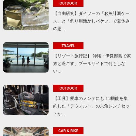
OUTDOOR
【自由研究】ダイソーの「お魚計測ケー
ス」と「釣り用活かしバケツ」で夏休み
の思…
TRAVEL
【リゾート旅行記】 沖縄・伊良部島で家
族と過ごす、プールサイドで何もしな
い…
OUTDOOR
【工具】愛車のメンテにも！8機能を集
約した「デウォルト」の六角レンチセッ
トが…
CAR & BIKE