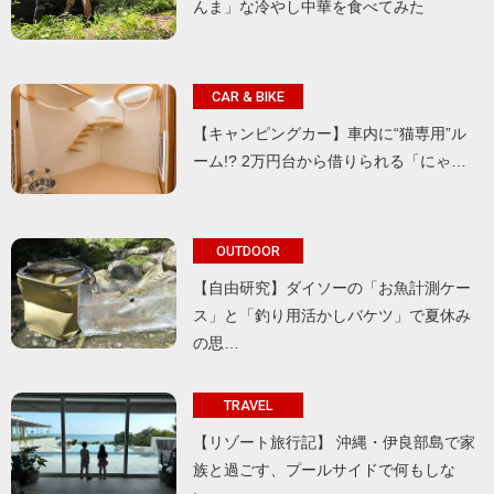
んま」な冷やし中華を食べてみた
CAR & BIKE
【キャンピングカー】車内に“猫専用”ル
ーム!? 2万円台から借りられる「にゃ…
OUTDOOR
【自由研究】ダイソーの「お魚計測ケー
ス」と「釣り用活かしバケツ」で夏休み
の思…
TRAVEL
【リゾート旅行記】 沖縄・伊良部島で家
族と過ごす、プールサイドで何もしな