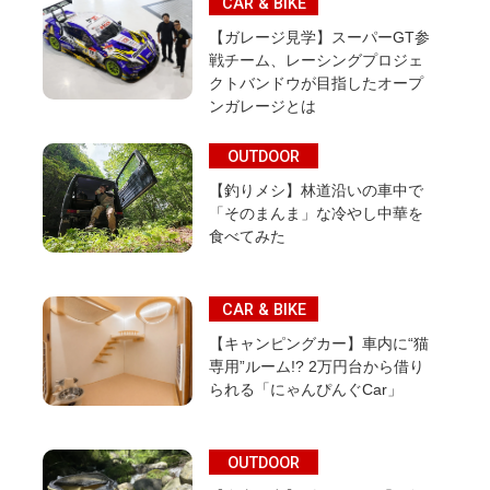
CAR & BIKE
【ガレージ見学】スーパーGT参
戦チーム、レーシングプロジェ
クトバンドウが目指したオープ
ンガレージとは
OUTDOOR
【釣りメシ】林道沿いの車中で
「そのまんま」な冷やし中華を
食べてみた
CAR & BIKE
【キャンピングカー】車内に“猫
専用”ルーム!? 2万円台から借り
られる「にゃんぴんぐCar」
OUTDOOR