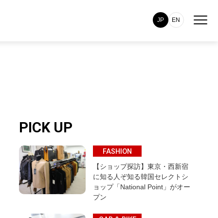
JP
EN
PICK UP
FASHION
【ショップ探訪】東京・西新宿
に知る人ぞ知る韓国セレクトシ
ョップ「National Point」がオー
プン