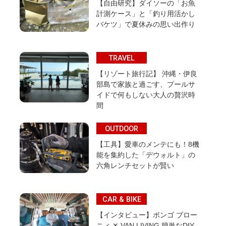
【自由研究】ダイソーの「お魚
計測ケース」と「釣り用活かし
バケツ」で夏休みの思い出作り
TRAVEL
【リゾート旅行記】 沖縄・伊良
部島で家族と過ごす、プールサ
イドで何もしない大人の贅沢時
間
OUTDOOR
【工具】愛車のメンテにも！8機
能を集約した「デウォルト」の
六角レンチセットが賢い
CAR & BIKE
【インタビュー】ボンゴ ブロー
ニィ ✕ VAN LIVING 簡単なDIY