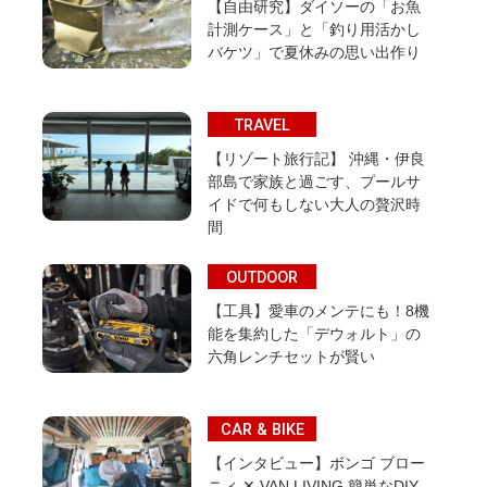
【自由研究】ダイソーの「お魚
計測ケース」と「釣り用活かし
バケツ」で夏休みの思い出作り
TRAVEL
【リゾート旅行記】 沖縄・伊良
部島で家族と過ごす、プールサ
イドで何もしない大人の贅沢時
間
OUTDOOR
【工具】愛車のメンテにも！8機
能を集約した「デウォルト」の
六角レンチセットが賢い
CAR & BIKE
【インタビュー】ボンゴ ブロー
ニィ ✕ VAN LIVING 簡単なDIY