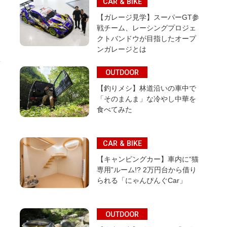
CAR & BIKE
【ガレージ見学】スーパーGT参
戦チーム、レーシングプロジェ
クトバンドウが目指したオープ
ンガレージとは
OUTDOOR
【釣りメシ】林道沿いの車中で
「そのまんま」な冷やし中華を
食べてみた
CAR & BIKE
【キャンピングカー】車内に“猫
専用”ルーム!? 2万円台から借り
られる「にゃんぴんぐCar」
OUTDOOR