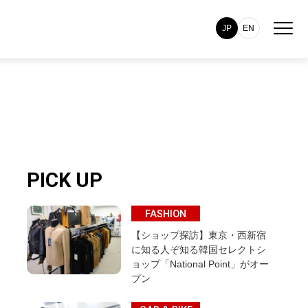
JP
EN
PICK UP
FASHION
【ショップ探訪】東京・西新宿
に知る人ぞ知る韓国セレクトシ
ョップ「National Point」がオー
プン