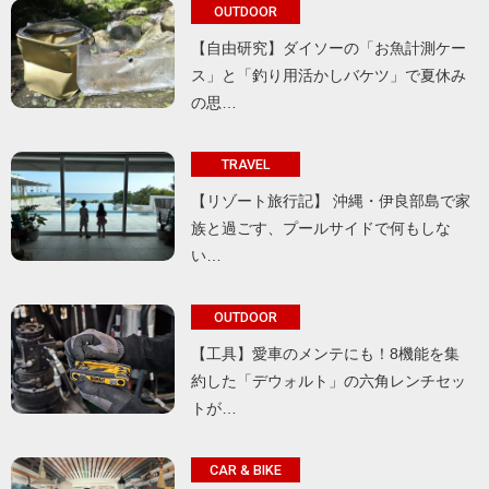
OUTDOOR
【自由研究】ダイソーの「お魚計測ケー
ス」と「釣り用活かしバケツ」で夏休み
の思…
TRAVEL
【リゾート旅行記】 沖縄・伊良部島で家
族と過ごす、プールサイドで何もしな
い…
OUTDOOR
【工具】愛車のメンテにも！8機能を集
約した「デウォルト」の六角レンチセッ
トが…
CAR & BIKE