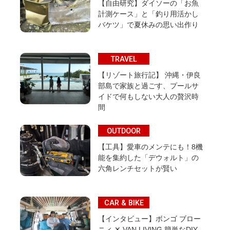
【自由研究】ダイソーの「お魚
計測ケース」と「釣り用活かし
バケツ」で夏休みの思い出作り
TRAVEL
【リゾート旅行記】 沖縄・伊良
部島で家族と過ごす、プールサ
イドで何もしない大人の贅沢時
間
OUTDOOR
【工具】愛車のメンテにも！8機
能を集約した「デウォルト」の
六角レンチセットが賢い
CAR & BIKE
【インタビュー】ボンゴ ブロー
ニィ ✕ VAN LIVING 簡単なDIY