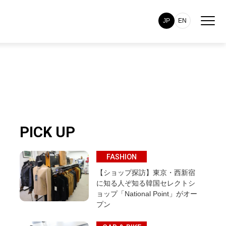
JP
EN
PICK UP
FASHION
【ショップ探訪】東京・西新宿
に知る人ぞ知る韓国セレクトシ
ョップ「National Point」がオー
プン