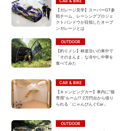
CAR & BIKE
【ガレージ見学】スーパーGT参
戦チーム、レーシングプロジェ
クトバンドウが目指したオープ
ンガレージとは
OUTDOOR
【釣りメシ】林道沿いの車中で
「そのまんま」な冷やし中華を
食べてみた
CAR & BIKE
【キャンピングカー】車内に“猫
専用”ルーム!? 2万円台から借り
られる「にゃんぴんぐCar」
OUTDOOR