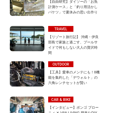
【自由研究】ダイソーの「お魚
計測ケース」と「釣り用活かし
バケツ」で夏休みの思い出作り
TRAVEL
【リゾート旅行記】 沖縄・伊良
部島で家族と過ごす、プールサ
イドで何もしない大人の贅沢時
間
OUTDOOR
【工具】愛車のメンテにも！8機
能を集約した「デウォルト」の
六角レンチセットが賢い
CAR & BIKE
【インタビュー】ボンゴ ブロー
ニィ ✕ VAN LIVING 簡単なDIY