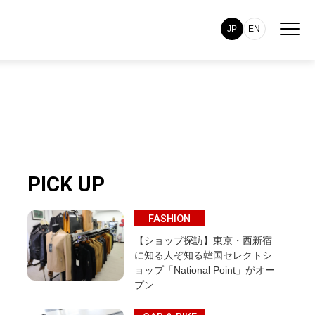
JP
EN
PICK UP
FASHION
【ショップ探訪】東京・西新宿
に知る人ぞ知る韓国セレクトシ
ョップ「National Point」がオー
プン