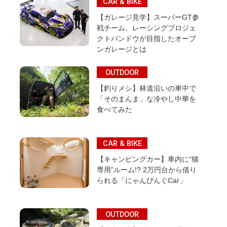
CAR & BIKE
【ガレージ見学】スーパーGT参
戦チーム、レーシングプロジェ
クトバンドウが目指したオープ
ンガレージとは
OUTDOOR
【釣りメシ】林道沿いの車中で
「そのまんま」な冷やし中華を
食べてみた
CAR & BIKE
【キャンピングカー】車内に“猫
専用”ルーム!? 2万円台から借り
られる「にゃんぴんぐCar」
OUTDOOR