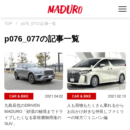
TOP
/
p076_077の記事一覧
p076_077の記事一覧
2021.04.02
2021.02.13
CAR & BIKE
CAR & BIKE
九島辰也のDRIVEN
人も荷物もたくさん乗れるから
MADURO「砂漠の秘境までドラ
お出かけ好きな仲良しファミリ
イブしたくなる富裕層御用達の
ーの味方♡ミニバン編
SUV」