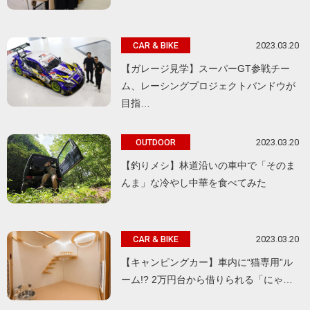
2023.03.20
CAR & BIKE
【ガレージ見学】スーパーGT参戦チー
ム、レーシングプロジェクトバンドウが
目指…
2023.03.20
OUTDOOR
【釣りメシ】林道沿いの車中で「そのま
んま」な冷やし中華を食べてみた
2023.03.20
CAR & BIKE
【キャンピングカー】車内に“猫専用”ル
ーム!? 2万円台から借りられる「にゃ…