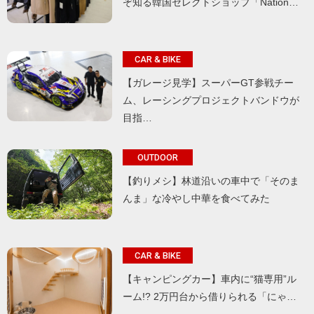
ぞ知る韓国セレクトショップ「Nation…
CAR & BIKE
【ガレージ見学】スーパーGT参戦チー
ム、レーシングプロジェクトバンドウが
目指…
OUTDOOR
【釣りメシ】林道沿いの車中で「そのま
んま」な冷やし中華を食べてみた
CAR & BIKE
【キャンピングカー】車内に“猫専用”ル
ーム!? 2万円台から借りられる「にゃ…