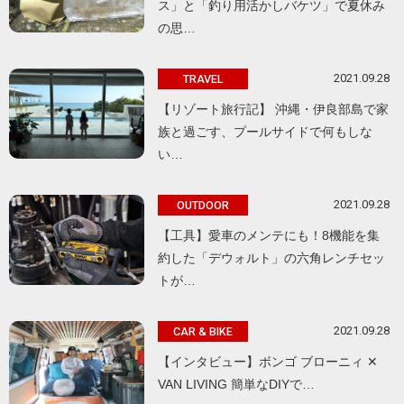
ス」と「釣り用活かしバケツ」で夏休み
の思…
2021.09.28
TRAVEL
【リゾート旅行記】 沖縄・伊良部島で家
族と過ごす、プールサイドで何もしな
い…
2021.09.28
OUTDOOR
【工具】愛車のメンテにも！8機能を集
約した「デウォルト」の六角レンチセッ
トが…
2021.09.28
CAR & BIKE
【インタビュー】ボンゴ ブローニィ ✕
VAN LIVING 簡単なDIYで…