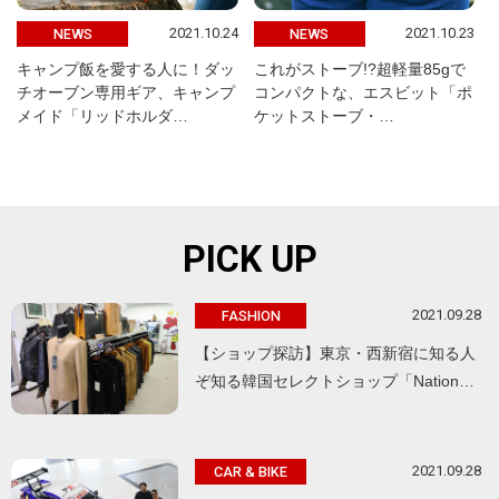
2021.10.24
2021.10.23
NEWS
NEWS
キャンプ飯を愛する人に！ダッ
これがストーブ!?超軽量85gで
チオーブン専用ギア、キャンプ
コンパクトな、エスビット「ポ
メイド「リッドホルダ…
ケットストーブ・…
PICK UP
2021.09.28
FASHION
【ショップ探訪】東京・西新宿に知る人
ぞ知る韓国セレクトショップ「Nation…
2021.09.28
CAR & BIKE