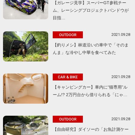
【ガレージ見学】スーパーGT参戦チー
ム、レーシングプロジェクトバンドウが
目指…
2021.09.28
OUTDOOR
【釣りメシ】林道沿いの車中で「そのま
んま」な冷やし中華を食べてみた
2021.09.28
CAR & BIKE
【キャンピングカー】車内に“猫専用”ル
ーム!? 2万円台から借りられる「にゃ…
2021.09.28
OUTDOOR
【自由研究】ダイソーの「お魚計測ケー