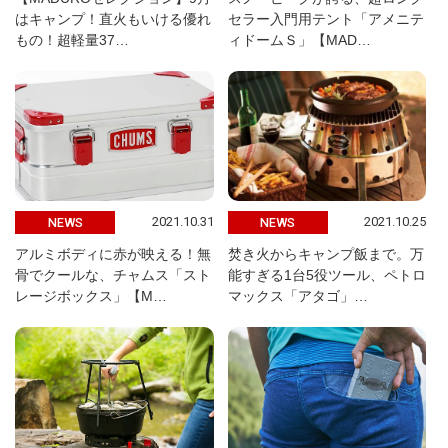
はキャンプ！直火もいける優れ
セラー入門用テント「アメニテ
もの！超軽量37…
ィドームＳ」【MAD…
2021.10.31
2021.10.25
NEWS
NEWS
アルミボディに赤が映える！無
焚き火からキャンプ飯まで。万
骨でクールな、チャムス「スト
能すぎる1台5役ツール、ペトロ
レージボックス」【M…
マックス「アタゴ」…