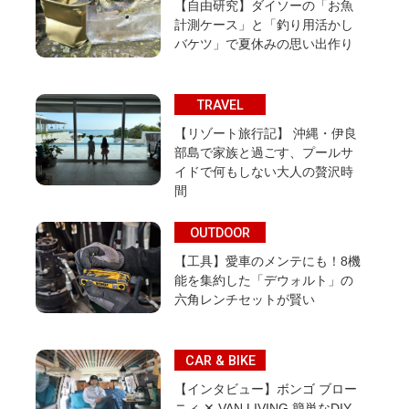
【自由研究】ダイソーの「お魚
計測ケース」と「釣り用活かし
バケツ」で夏休みの思い出作り
TRAVEL
【リゾート旅行記】 沖縄・伊良
部島で家族と過ごす、プールサ
イドで何もしない大人の贅沢時
間
OUTDOOR
【工具】愛車のメンテにも！8機
能を集約した「デウォルト」の
六角レンチセットが賢い
CAR & BIKE
【インタビュー】ボンゴ ブロー
ニィ ✕ VAN LIVING 簡単なDIY