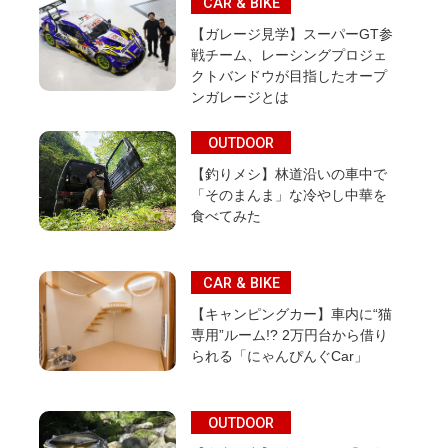
CAR & BIKE
【ガレージ見学】スーパーGT参
戦チーム、レーシングプロジェ
クトバンドウが目指したオープ
ンガレージとは
OUTDOOR
【釣りメシ】林道沿いの車中で
「そのまんま」な冷やし中華を
食べてみた
CAR & BIKE
【キャンピングカー】車内に“猫
専用”ルーム!? 2万円台から借り
られる「にゃんぴんぐCar」
OUTDOOR