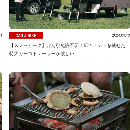
11
2024.01.13
CAR & BIKE
【スノーピーク】けん引免許不要！広々テントを載せた
特大カーゴトレーラーが欲しい