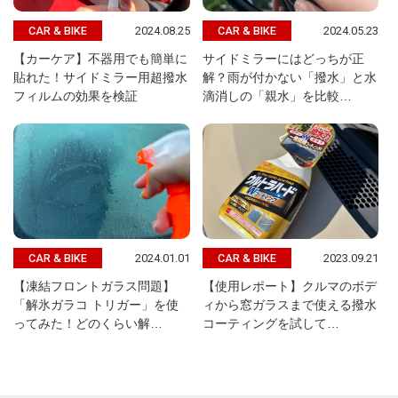
2024.08.25
2024.05.23
CAR & BIKE
CAR & BIKE
【カーケア】不器用でも簡単に
サイドミラーにはどっちが正
貼れた！サイドミラー用超撥水
解？雨が付かない「撥水」と水
フィルムの効果を検証
滴消しの「親水」を比較…
2024.01.01
2023.09.21
CAR & BIKE
CAR & BIKE
【凍結フロントガラス問題】
【使用レポート】クルマのボデ
「解氷ガラコ トリガー」を使
ィから窓ガラスまで使える撥水
ってみた！どのくらい解…
コーティングを試して…