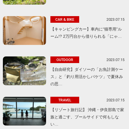
2023.07.15
CAR & BIKE
【キャンピングカー】車内に“猫専用”ル
ーム!? 2万円台から借りられる「にゃ…
2023.07.15
OUTDOOR
【自由研究】ダイソーの「お魚計測ケー
ス」と「釣り用活かしバケツ」で夏休み
の思…
2023.07.15
TRAVEL
【リゾート旅行記】 沖縄・伊良部島で家
族と過ごす、プールサイドで何もしな
い…