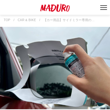
TOP
/
CAR & BIKE
/
【カー用品】サイドミラー専用の…