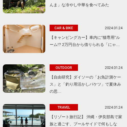
んま」な冷やし中華を食べてみた
2024.01.24
CAR & BIKE
【キャンピングカー】車内に“猫専用”ル
ーム!? 2万円台から借りられる「にゃ…
2024.01.24
OUTDOOR
【自由研究】ダイソーの「お魚計測ケー
ス」と「釣り用活かしバケツ」で夏休み
の思…
2024.01.24
TRAVEL
【リゾート旅行記】 沖縄・伊良部島で家
族と過ごす、プールサイドで何もしな