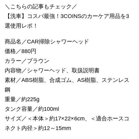
＼こちらの記事もチェック／
【洗車】コスパ最強！3COINSのカーケア用品を3
選使用レポ！
商品名／CAR掃除シャワーヘッド
価格／880円
カラー／ブラウン
内容物／シャワーヘッド、取扱説明書
素材／ABS樹脂、合成ゴム、AS樹脂、ステンレス
鋼
重量／約225g
タンク容量／約100ml
サイズ／＜本体＞約17×22×6cm、＜適合ホースコ
ネクト内径＞約12～15mm