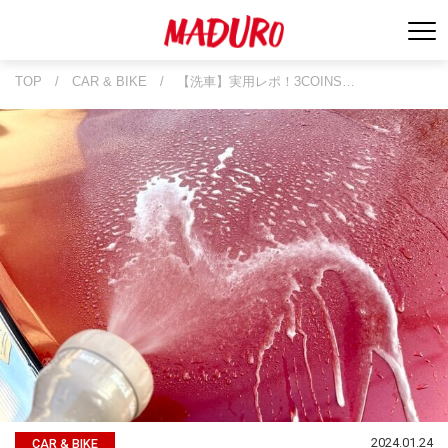
TOP
/
CAR & BIKE
/
【洗車】実用レポ！3COINS…
2024.01.24
CAR & BIKE