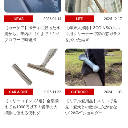
2026.04.14
2025.12.17
NEWS
LIFE
【カーケア】ボディに残った水
【年末大掃除】3COINSのクル
滴から、車内のゴミまで！2in1
マ用クリーナーで家の窓ガラス
ブロワーで時短掃…
を拭いた結果
2025.11.22
2024.11.03
CAR & BIKE
OUTDOOR
【スリーコインズ3選】全部揃
【リアル愛用品】スリコで発
えても1000円以下！愛車の大
見！愛犬との散歩に欠かせな
掃除に使える便利グ…
い“2WAY”ショルダー…