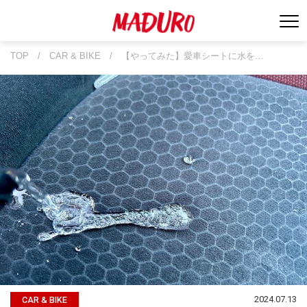
TOP
/
CAR & BIKE
/
【やってみた】愛車シートに水を…
2024.07.13
CAR & BIKE