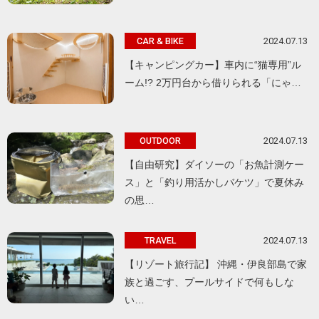
2024.07.13
CAR & BIKE
【キャンピングカー】車内に“猫専用”ル
ーム!? 2万円台から借りられる「にゃ…
2024.07.13
OUTDOOR
【自由研究】ダイソーの「お魚計測ケー
ス」と「釣り用活かしバケツ」で夏休み
の思…
2024.07.13
TRAVEL
【リゾート旅行記】 沖縄・伊良部島で家
族と過ごす、プールサイドで何もしな
い…