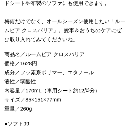
ドシートや布製のソファにも使用できます。
梅雨だけでなく、オールシーズン使用したい「ルー
ムピア クロスバリア」。愛車＆おうちのケアにぜ
ひ取り入れてみてくださいね。
商品名／ルームピア クロスバリア
価格／1628円
成分／フッ素系ポリマー、エタノール
液性／弱酸性
内容量／170mL（車用シート約12脚分）
サイズ／85×151×77mm
重量／260g
●ソフト99