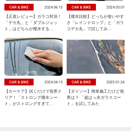
2024.06.13
2024.05.01
CAR & BIKE
CAR & BIKE
【正直レビュー】ガラコ対決！
【撥水比較】どっちが使いやす
「デカ丸」と「ダブルジェッ
さ「レインドロップ」と「ガラ
ト」はどちらが撥水する…
コデカ丸」で試してみ…
2024.04.15
2023.01.26
CAR & BIKE
CAR & BIKE
【カーケア】拭くだけで視界ク
【ダイソー】簡単施工だけど視
リア！「ストロング撥水シー
界は？ 「超はっ水ガラスコー
ト」がストロングすぎて…
ト」を試してみた